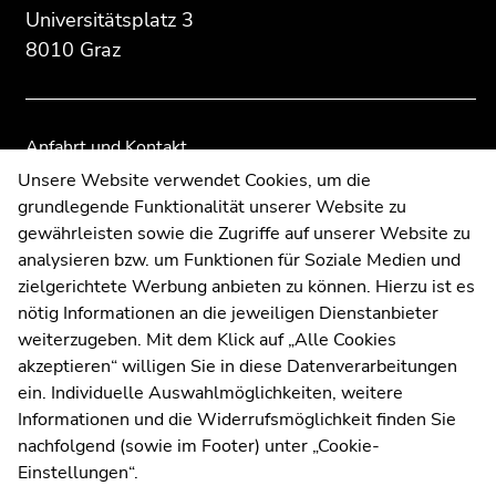
Übersicht
Übersicht
Universitätsplatz 3
der
der
8010 Graz
Seitenbereiche
Seitenbereiche
Anfahrt und Kontakt
Kommunikation und Öffentlichkeitsarbeit
Unsere Website verwendet Cookies, um die
grundlegende Funktionalität unserer Website zu
Moodle
gewährleisten sowie die Zugriffe auf unserer Website zu
UNIGRAZonline
analysieren bzw. um Funktionen für Soziale Medien und
Impressum
zielgerichtete Werbung anbieten zu können. Hierzu ist es
Datenschutzerklärung
nötig Informationen an die jeweiligen Dienstanbieter
Cookie-Einstellungen
weiterzugeben. Mit dem Klick auf „Alle Cookies
Barrierefreiheitserklärung
akzeptieren“ willigen Sie in diese Datenverarbeitungen
ein. Individuelle Auswahlmöglichkeiten, weitere
Informationen und die Widerrufsmöglichkeit finden Sie
nachfolgend (sowie im Footer) unter „Cookie-
Wetterstation
Uni Graz
Einstellungen“.