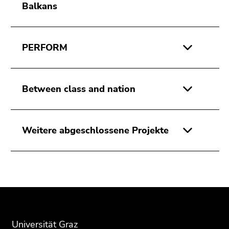
Seitenbereichs.
Balkans
Zur
Übersicht
der
PERFORM
Seitenbereiche
Between class and nation
Weitere abgeschlossene Projekte
Beginn
Ende
Ende
des
dieses
dieses
Seitenbereichs:
Seitenbereichs.
Seitenbereichs.
Zusatzinformationen:
Zur
Zur
Universität Graz