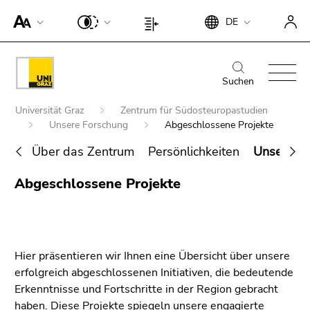
Um die
Beginn
Ende
DE
Seite
Beginn
Ende
des
dieses
besser für
des
dieses
Seitenbereichs:
Seitenbereichs.
Screen-
Seitenbereichs:
Seitenbereichs.
Beginn
Ende
Suche:
Zur
Reader
Seiteneinstellungen:
Zur
des
dieses
Suchen
Übersicht
darstellen
Übersicht
Seitenbereichs:
Seitenbereichs.
der
Beginn
zu
der
Universität Graz
Zentrum für Südosteuropastudien
Hauptnavigation:
Zur
Seitenbereiche
des
können,
Unsere Forschung
Abgeschlossene Projekte
Seitenbereiche
Übersicht
Seitenbereichs:
betätigen
der
Über das Zentrum
Persönlichkeiten
Unsere F
Sie
Sie
Seitenbereiche
befinden
Ende
diesen
Abgeschlossene Projekte
sich
Suche nach Details rund um die Uni
dieses
Link.
hier:
Graz
Seitenbereichs.
Um die
Zur
verbesserte
Übersicht
Darstellung
Hier präsentieren wir Ihnen eine Übersicht über unsere
der
für Screen-
erfolgreich abgeschlossenen Initiativen, die bedeutende
Seitenbereiche
Reader zu
Erkenntnisse und Fortschritte in der Region gebracht
deaktivieren,
haben. Diese Projekte spiegeln unsere engagierte