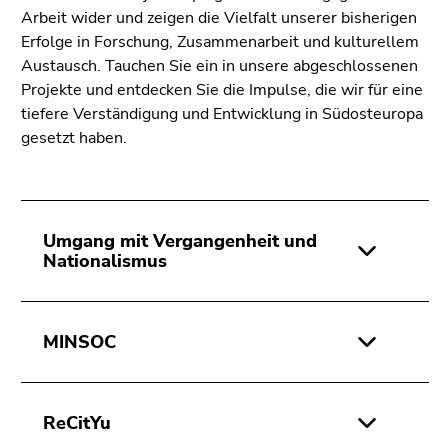
bestätigen
Arbeit wider und zeigen die Vielfalt unserer bisherigen
Sie diesen
Erfolge in Forschung, Zusammenarbeit und kulturellem
Link.
Austausch. Tauchen Sie ein in unsere abgeschlossenen
Projekte und entdecken Sie die Impulse, die wir für eine
Beginn
Zum
tiefere Verständigung und Entwicklung in Südosteuropa
des
Inhalt
gesetzt haben.
Seitenbereichs:
(Zugriffstaste
Seitenbereiche:
1)
Zur
Positionsanzeige
(Zugriffstaste
Umgang mit Vergangenheit und
Nationalismus
2)
Zur
Hauptnavigation
(Zugriffstaste
MINSOC
3)
Zur
Unternavigation
ReCitYu
(Zugriffstaste