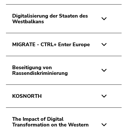
4)
Zu
den
Digitalisierung der Staaten des
Westbalkans
Zusatzinformationen
(Zugriffstaste
5)
Zu
MIGRATE - CTRL+ Enter Europe
den
Seiteneinstellungen
(Benutzer/Sprache)
Beseitigung von
(Zugriffstaste
Rassendiskriminierung
8)
Zur
Suche
KOSNORTH
(Zugriffstaste
9)
Ende
The Impact of Digital
dieses
Transformation on the Western